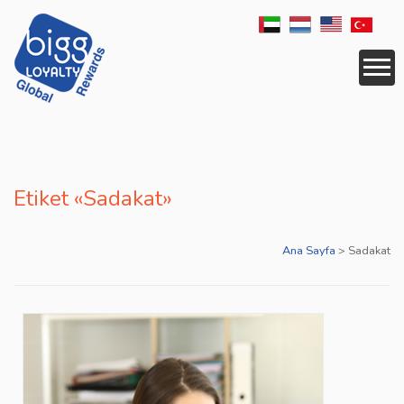
KURUMSAL
HİZMETLER
Etiket «Sadakat»
İŞ ORTAĞI
UYGULAMALAR
Ana Sayfa
>
Sadakat
LOJİSTİK
ÖDÜLLENDİRME
HABERLER
ÜLKELER